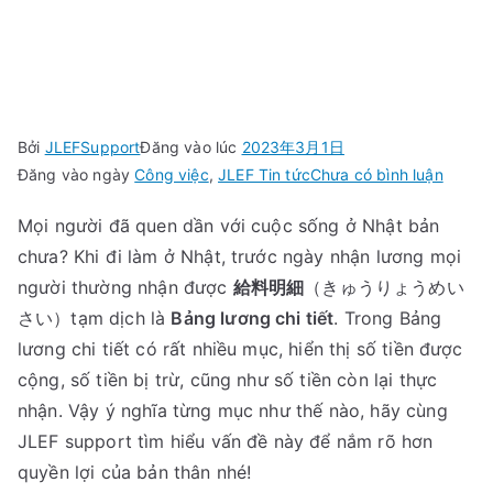
trong Bảng lương chi
tiết ở Nhật Bản
Bởi
JLEFSupport
Đăng vào lúc
2023年3月1日
trong
Đăng vào ngày
Công việc
,
JLEF Tin tức
Chưa có bình luận
Giải
Mọi người đã quen dần với cuộc sống ở Nhật bản
thích
chưa? Khi đi làm ở Nhật, trước ngày nhận lương mọi
các
mục
người thường nhận được
給料明細
（きゅうりょうめい
trong
さい）tạm dịch là
Bảng lương chi tiết
. Trong Bảng
Bảng
lương chi tiết có rất nhiều mục, hiển thị số tiền được
lương
cộng, số tiền bị trừ, cũng như số tiền còn lại thực
chi
nhận. Vậy ý nghĩa từng mục như thế nào, hãy cùng
tiết
JLEF support tìm hiểu vấn đề này để nắm rõ hơn
ở
quyền lợi của bản thân nhé!
Nhật