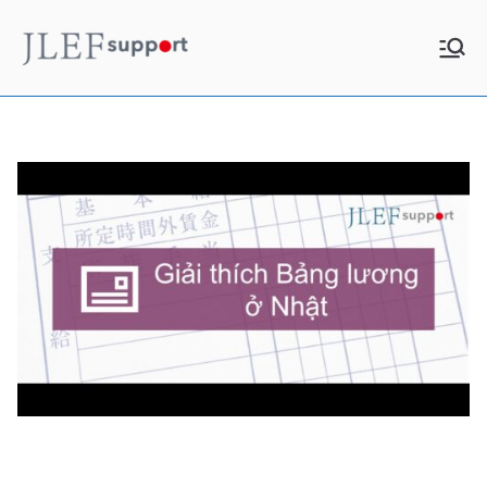
Chuyển
tới
JLEF
お役立ち情報
nội
dung
Support
Giải thích các mục