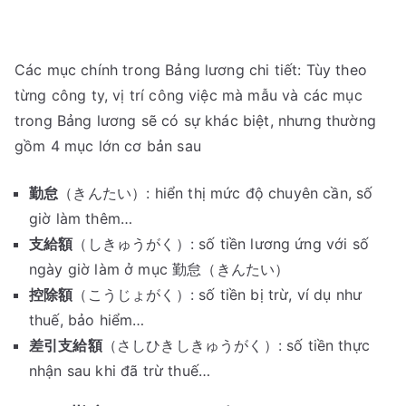
Bản
Các mục chính trong Bảng lương chi tiết: Tùy theo
từng công ty, vị trí công việc mà mẫu và các mục
trong Bảng lương sẽ có sự khác biệt, nhưng thường
gồm 4 mục lớn cơ bản sau
勤怠
（きんたい）: hiển thị mức độ chuyên cần, số
giờ làm thêm…
支給額
（しきゅうがく）: số tiền lương ứng với số
ngày giờ làm ở mục 勤怠（きんたい）
控除額
（こうじょがく）: số tiền bị trừ, ví dụ như
thuế, bảo hiểm…
差引支給額
（さしひきしきゅうがく）: số tiền thực
nhận sau khi đã trừ thuế…