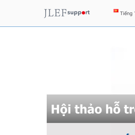
Chuyển
tới
Tiếng 
JLEF S
お役立ち情報
nội
dung