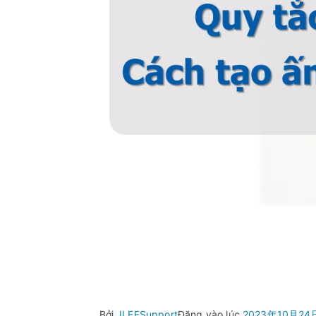
Chia sẻ video 
Cách tạo ấn tư
Bởi
JLEFSupport
Đăng vào lúc
2023年10月24