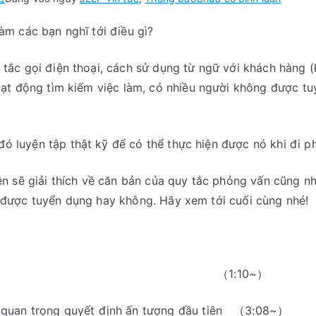
Chia
làm các bạn nghĩ tới điều gì?
sẻ
video
y tắc gọi điện thoại, cách sử dụng từ ngữ với khách hàng 
buổi
hội
hoạt động tìm kiếm việc làm, có nhiều người không được tu
thảo「
.
tắc
phỏng
ó luyện tập thật kỹ để có thể thực hiện được nó khi đi p
vấn・
Cách
viên sẽ giải thích về căn bản của quy tắc phỏng vấn cũng 
tạo
ó được tuyển dụng hay không. Hãy xem tới cuối cùng nhé!
ấn
tượng
đầu
tiên」
 xử là gì （1:10~）
uan trọng quyết định ấn tượng đầu tiên （3:08~）