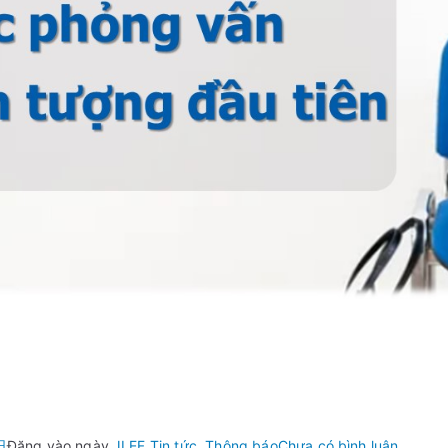
buổi hội thảo「Quy tắc
ợng đầu tiên」
trong
日
Đăng vào ngày
JLEF Tin tức
,
Thông báo
Chưa có bình luận