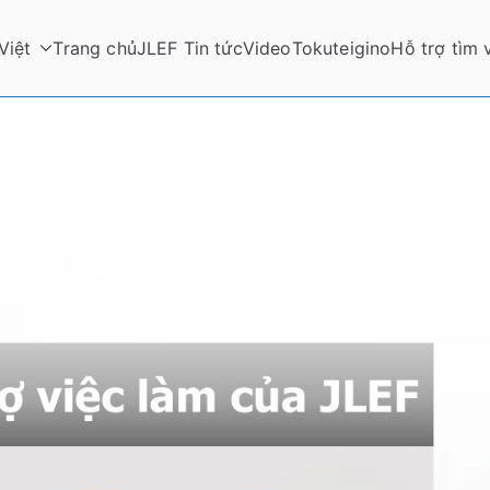
Việt
Trang chủ
JLEF Tin tức
Video
Tokuteigino
Hỗ trợ tìm 
upport