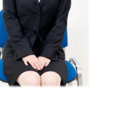
 phỏng vấn・