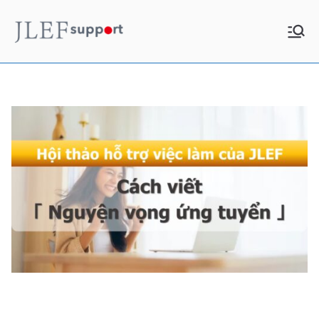
Chuyển
tới
JLEF
お役立ち情報
nội
dung
Support
Chia sẻ video buổi