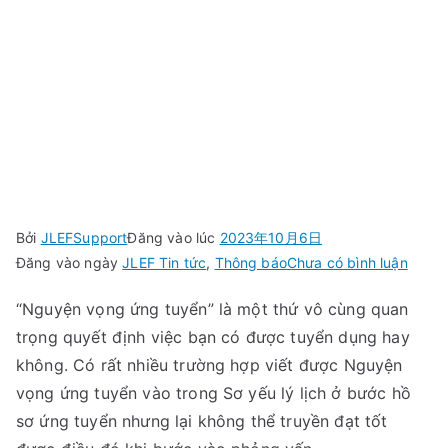
hội thảo 「Hướng
dẫn cách viết
Nguyện vọng ứng
tuyển」
Bởi
JLEFSupport
Đăng vào lúc
2023年10月6日
trong
Đăng vào ngày
JLEF Tin tức
,
Thông báo
Chưa có bình luận
Chia
“Nguyện vọng ứng tuyển” là một thứ vô cùng quan
sẻ
trọng quyết định việc bạn có được tuyển dụng hay
video
buổi
không. Có rất nhiều trường hợp viết được Nguyện
hội
vọng ứng tuyển vào trong Sơ yếu lý lịch ở bước hồ
thảo
sơ ứng tuyển nhưng lại không thể truyền đạt tốt
「Hướ