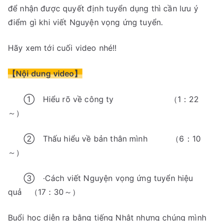
để nhận được quyết định tuyển dụng thì cần lưu ý
điểm gì khi viết Nguyện vọng ứng tuyển.
Hãy xem tới cuối video nhé!!
【Nội dung video】
① Hiểu rõ về công ty （1：22
～）
② Thấu hiểu về bản thân mình （6：10
～）
③ ·Cách viết Nguyện vọng ứng tuyển hiệu
quả （17：30～）
Buổi học diễn ra bằng tiếng Nhật nhưng chúng mình