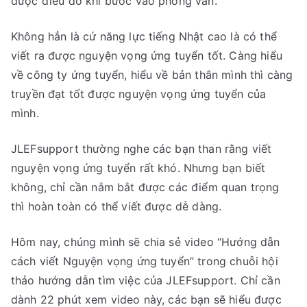
được điều đó khi bước vào phỏng vấn.
dẫn
cách
Không hẳn là cứ năng lực tiếng Nhật cao là có thể
viết
viết ra được nguyện vọng ứng tuyển tốt. Càng hiểu
Nguy
về công ty ứng tuyển, hiểu về bản thân mình thì càng
vọng
truyền đạt tốt được nguyện vọng ứng tuyển của
ứng
mình.
tuyể
JLEFsupport thường nghe các bạn than rằng viết
nguyện vọng ứng tuyển rất khó. Nhưng bạn biết
không, chỉ cần nắm bắt được các điểm quan trọng
thì hoàn toàn có thể viết được dễ dàng.
Hôm nay, chúng mình sẽ chia sẻ video “Hướng dẫn
cách viết Nguyện vọng ứng tuyển” trong chuỗi hội
thảo hướng dẫn tìm việc của JLEFsupport. Chỉ cần
dành 22 phút xem video này, các bạn sẽ hiểu được