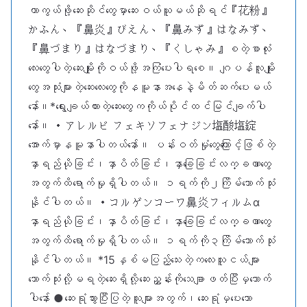
ကာကွယ်ဖို့ဆေးဆိုင်တွေမှာဆေးဝယ်ယူမယ်ဆိုရင်『花粉』
かふん、『鼻炎』びえん、『鼻みず』はなみず、
『鼻づまり』はなづまり、『くしゃみ』စတဲ့စာလုံး
လေးတွေပါတဲ့ဆေးမျိုးကိုဝယ်ဖို့အကြံပေးပါရစေ။ ဂျပန်လူမျိုး
တွေအသုံးများတဲ့ဆေးလေးတွေကိုနမူနာအနေနဲ့မိတ်ဆက်ပေးမယ်
နော်။*ရွေးချယ်ထားတဲ့ဆေးတွေကကိုယ်ပိုင်ထင်မြင်ချက်ပါ
နော်။ ・アレルビ フェキソフェナジン塩酸塩錠
အောက်မှာနမူနာပါတယ်နော်။ ပန်းဝတ်မှုံတွေကြောင့်ဖြစ်တဲ့
နှာရည်ယိုခြင်း၊နှာပိတ်ခြင်း၊နှာခြေခြင်းလက္ခဏာတွေ
အတွက်ထိရောက်မှုရှိပါတယ်။ ၁ရက်ကို၂ကြိမ်သောက်သုံး
နိုင်ပါတယ်။ ・コルゲンコーワ鼻炎フィルムα
နှာရည်ယိုခြင်း၊နှာပိတ်ခြင်း၊နှာခြေခြင်းလက္ခဏာတွေ
အတွက်ထိရောက်မှုရှိပါတယ်။ ၁ရက်ကို၃ကြိမ်သောက်သုံး
နိုင်ပါတယ်။ *15နှစ်မပြည့်‌သေးတဲ့ကလေးသူငယ်များ
သောက်သုံးလို့မရတဲ့ဆေးရှိလို့ဆေးညွှန်းကိုသေချာဖတ်ပြီးမှသောက်
ပါနော် ●ဆေးရုံသွားပြီးပြတဲ့သူများအတွက်၊ဆေးရုံမှပေးသော