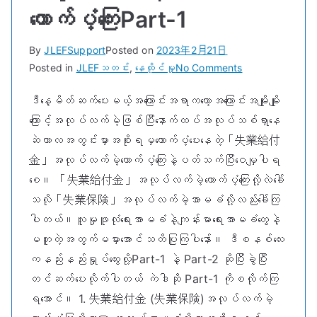
ထောက်ပံ့ကြေးPart-1
By
JLEFSupport
Posted on
2023年2月21日
on
Posted in
JLEFသတင်း
,
နေထိုင်မှု
No Comments
အလုပ်လက်မဲ့
ဒီနေ့မိတ်ဆက်ပေးမယ့်အကြောင်းအရာကတော့အကြောင်းအမျိုးမျိုး
ထောက်ပံ့ကြေးPart-
ကြောင့်အလုပ်လက်မဲ့ဖြစ်ပြီးနောက်ထပ်အလုပ်သစ်ရှာနေ
1
ဆဲကာလအတွင်းမှာအစိုးရမှထောက်ပံ့ပေးနေတဲ့「失業給付
金」အလုပ်လက်မဲ့ထောက်ပံ့ကြေးနဲ့ပတ်သက်ပြီးဝေမျှပါရ
စေ။ 「失業給付金」အလုပ်လက်မဲ့ထောက်ပံ့ကြေးလို့လဲခေါ်
သလို「失業保険」အလုပ်လက်မဲ့အာမခံလို့လည်းခေါ်ကြ
ပါတယ်။လူမှုဖူလုံရေးအာမခံနဲ့ကျန်းမာရေးအာမခံတွေနဲ့
မတူတဲ့အတွက်မမှားအောင်သတိပြုကြပါနော်။ ဒီစနစ်လေး
ကနည်းနည်းရှုပ်ထွေးလို့Part-1 နဲ့ Part-2 ဆိုပြီးခွဲပြီး
တင်ဆက်ပေးလိုက်ပါတယ် ကဲဒါဆို Part-1 ကိုစလိုက်ကြ
ရ‌အောင်။ 1. 失業給付金 (失業保険)အလုပ်လက်မဲ့