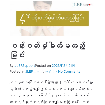
ပန်းဝတ်မှုံဓါတ်မတည့်
ခြင်း
By
JLEFSupport
Posted on
2023年2月21日
on
Posted in
JLEFသတင်း
,
နေထိုင်မှု
No Comments
ပန်း
ဂျပန်ရောက်ပြီဆိုရင်「花粉症」လို့ခေါ်တဲ့ပန်းဝတ်မှုံ
ဝ
နဲ့ဓါတ်မတည့်တာမျိုးဖြစ်တတ်ပါတယ်။ဂျပန်ရောက်ခါ
တ်
မှုံ
စတုန်းကတော့ဘာမှမဖြစ်တဲ့သူများပေမဲ့၊ဒုတိယနှစ်
ဓါတ်
ရောက်ရင်ရုတ်တရက်ဖြစ်တာမျိုးလည်းကြုံတတ်ပါတယ်