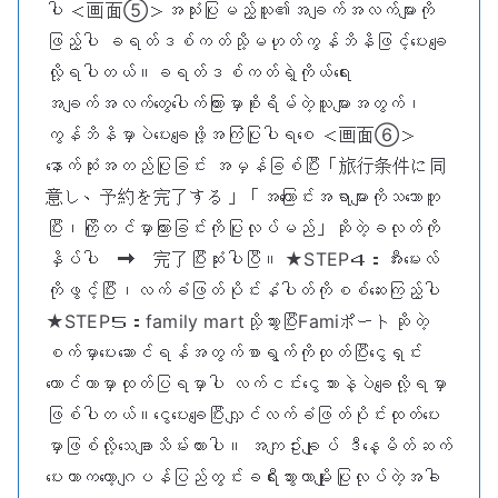
ပါ ＜画面⑤＞အသုံးပြုမည့်သူ၏အချက်အလက်များကို
ဖြည့်ပါ ခရတ်ဒစ်ကတ်သို့မဟုတ်ကွန်ဘိနိဖြင့်ပေးချေ
လို့ရပါတယ်။ခရတ်ဒစ်ကတ်ရဲ့ကိုယ်ရေး
အချက်အလက်တွေပေါက်ကြားမှာစိုးရိမ်တဲ့သူများအတွက်၊
ကွန်ဘိနိမှာပဲပေးချေဖို့အကြံပြုပါရစေ ＜画面⑥＞
နောက်ဆုံးအတည်ပြုခြင်း အမှန်ခြစ်ပြီး「旅行条件に同
意し、予約を完了する」「အကြောင်းအရာများကိုသဘောတူ
ပြီး၊ကြိုတင်မှာကြားခြင်းကိုပြုလုပ်မည်」ဆိုတဲ့ခလုတ်ကို
နှိပ်ပါ ➡ 完了ပြီးဆုံးပါပြီ။ ★STEP４：အီးမေးလ်
ကိုဖွင့်ပြီး၊လက်ခံဖြတ်ပိုင်းနံပါတ်ကိုစစ်ဆေးကြည့်ပါ
★STEP５：family martသို့သွားပြီးFamiポートဆိုတဲ့
စက်မှာပေးဆောင်ရန်အတွက်စာရွက်ကိုထုတ်ပြီးငွေရှင်း
ကောင်တာမှာထုတ်ပြရမှာပါ လက်ငင်းငွေသားနဲ့ပဲချေလို့ရမှာ
ဖြစ်ပါတယ်။ငွေပေးချေပြီးလျှင်လက်ခံဖြတ်ပိုင်းထုတ်ပေး
မှာဖြစ်လို့သေချာသိမ်းထားပါ။ အကျဥ်းချုပ် ဒီနေ့မိတ်ဆက်
ပေးတာကတော့ဂျပန်ပြည်တွင်းခရီးသွားတာမျိုးပြုလုပ်တဲ့အခါ