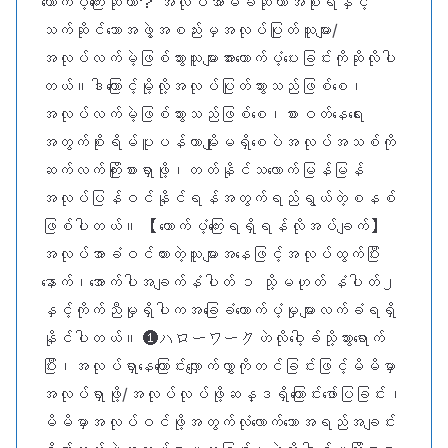
ထောက်ပံ့ကြေးဆိုတာ？ အလုပ်အာမခံဆိုတာအစိုးရနှင့်
သက်ဆိုင်သောအဖွဲ့အစည်းမှအလုပ်ပြုတ်သူများ/
အလုပ်လက်မဲ့ဖြစ်သွားသူများအားထောက်ပံ့ပေးခြင်းကိုဆိုလိုပါ
တယ်။ဒါကြောင့်မို့လို့အလုပ်ပြုတ်သွားသည်ဖြစ်စေ၊
အလုပ်လက်မဲ့ဖြစ်သွားသည်ဖြစ်စေ၊စားဝတ်နေ‌ရေး
အတွက်စိုးရိမ်ပူပန်တာမျိုးမရှိစေပဲအလုပ်အသစ်ကို
ဆက်လက်ကြိုးစားရှာဖို့၊တတ်နိုင်သလောက်မြန်မြန်
အလုပ်ပြန်ဝင်နိုင်ရန်အတွက်ရည်ရွယ်တဲ့စနစ်
ဖြစ်ပါတယ်။ 【ထောက်ပံ့ကြေးရရှိရန်လိုအပ်ချက်】
အလုပ်အာခံဝင်ထားတဲ့သူများအနေဖြင့်အလုပ်ထွက်ပြီး
နောက်၊အောက်ပါအချက်နံပါတ် ၁ သို့မဟုတ် နံပါတ်၂
နှင့်ကိုက်ညီမှုရှိပါကအခြေခံထောက်ပံ့မှုများလက်ခံရရှိ
နိုင်ပါတယ်။ ❶ハローワークဟဲလိုဝေါ့ခ်သို့သွားရောက်
ပြီး၊အလုပ်ရှာနေ‌ကြောင်းလျှောက်လွှာကိုတင်ခြင်းဖြင့်မိမိမှာ
အလုပ်ရှာဖို့/အလုပ်လုပ်ဖို့ဆန္ဒရှိကြောင်းဖော်ပြခြင်း၊
မိမိမှာအလုပ်ဝင်ဖို့အတွက်လုံလောက်သောအရည်အချင်း