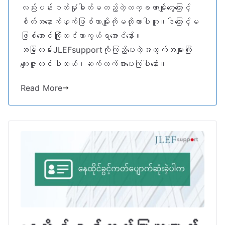
လည်းပန်းဝတ်မှုံဓါတ်မတည့်တဲ့လက္ခဏာမျိုးတွေကြောင့်
စိတ်အနှောက်ယှက်ဖြစ်တာမျိုးကိုမလိုလားပါဘူး။ဒါကြောင့်မ
ဖြစ်အောင်ကြိုတင်ကာကွယ်ရအောင်နော်။
အမြဲတမ်းJLEFsupportကိုကြည့်ပေးတဲ့အတွက်အများကြီး
ကျေးဇူးတင်ပါတယ်၊ဆက်လက်အားပေးကြပါနော်။
Read More