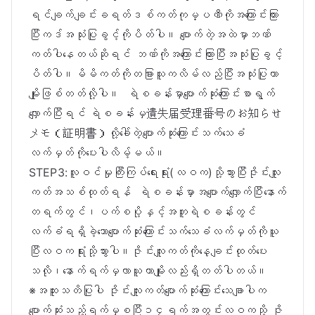
ရင်ချက်ချင်းခရတ်ဒစ်ကတ်ကုမ္ပဏီကိုအကြောင်းကြား
ပြီးကဒ်အသုံးပြုခွင့်ကိုပိတ်ပါ။ ပျောက်တဲ့အထဲမှာဘဏ်
ကတ်ပါနေတယ်ဆိုရင် ဘဏ်ကိုအကြောင်းကြားပြီးအသုံးပြုခွင့်
ပိတ်ပါ။မိမိကတ်ကိုတခြားသူကလိမ်လည်ပြီးအသုံးပြုတာ
မျိုးဖြစ်တတ်လို့ပါ။ ရဲစခန်းမှာပျောက်ဆုံးကြောင်းစာရွက်
လျှောက်ပြီးရင် ရဲစခန်းမှ遺失届受理番号のお知らせ
メモ（証明書）လို့ခေါ်တဲ့ပျောက်ဆုံးကြောင်းသက်သေခံ
လက်မှတ်ကိုပေးပါလိမ့်မယ်။
STEP3:လူဝင်မှုကြီးကြပ်ရေးရုံး(လဝက)သို့သွားပြီးဇိုင်းလျူး
ကတ်အသစ်ထုတ်ရန် ရဲစခန်းမှာအပျောက်လျှောက်ပြီးနောက်
တရက်တွင်၊ပက်စပို့နှင့်အတူရဲစခန်းတွင်
လက်ခံရရှိခဲ့သောပျောက်ဆုံးကြောင်းသက်သေခံလက်မှတ်ကိုယူ
ပြီးလဝကရုံးသို့သွားပါ။ဇိုင်းလျူးကတ်ကိုနေ့ချင်းထုတ်ပေး
သလို၊နောက်ရက်မှလာယူတာမျိုးလည်းရှိတတ်ပါတယ်။
※အထူးသတိပြုပါ ဇိုင်းလျူးကတ်ပျောက်ဆုံးကြောင်းသေချာပါက
ပျောက်ဆုံးသည့်ရက်မှစပြီး၁၄ရက်အတွင်းလဝကသို့ ဇို