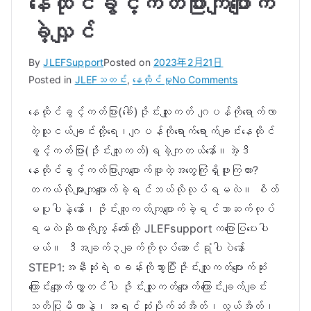
နေထိုင်ခွင့်ကတ်ပြားကျပျောက်
ခဲ့လျှင်
By
JLEFSupport
Posted on
2023年2月21日
on
Posted in
JLEFသတင်း
,
နေထိုင်မှု
No Comments
နေထိုင်
နေထိုင်ခွင့်ကတ်ပြား(ခေါ်)ဇိုင်းလျူးကတ် ဂျပန်ကိုရောက်လာ
ခွင့်
တဲ့သူငယ်ချင်းတို့ရေ၊ဂျပန်ကိုရောက်ရောက်ချင်းနေထိုင်
ကတ်ပြား
ကျ
ခွင့်ကတ်ပြား(ဇိုင်းလျူးကတ်)ရခဲ့ကျတယ်နော်။အဲ့ဒီ
ပျောက်
နေထိုင်ခွင့်ကတ်ပြားကျပျောက်ဖူးတဲ့အတွေ့ကြုံရှိဖူးကြလား?
ခဲ့
တကယ်လိုများကျပျောက်ခဲ့ရင်ဘယ်လိုလုပ်ရမလဲ။ စိတ်
လျှင်
မပူပါနဲ့နော်၊ဇိုင်းလျူးကတ်ကျပျောက်ခဲ့ရင်ဘာဆက်လုပ်
ရမလဲဆိုတာကိုကျွန်တော်တို့ JLEFsupportကပြောပြပေးပါ
မယ်။ ဒီအချက်၃ချက်ကိုလုပ်ဆောင်ရုံပါပဲနော်
STEP1:အနီးဆုံးရဲစခန်းကိုသွားပြီးဇိုင်းလျူးကတ်ပျောက်ဆုံး
ကြောင်းလျှောက်လွှာတင်ပါ ဇိုင်းလျူးကတ်ပျောက်ကြောင်းချက်ချင်း
သတိပြုမိတာနဲ့၊အရင်ဆုံးပိုက်ဆံအိတ်၊လွယ်အိတ်၊