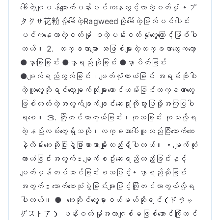
ခေါ်တဲ့ဂျပန်ကျောက်ပန်းပင်ကနေလွင့်လာတဲ့ဝတ်မှုံ ・ブ
タクサ花粉လို့ခေါ်တဲ့Ragweedလို့ခေါ်တဲ့မြက်ပင်ပေါင်း
ပင်ကနေလာတဲ့ဝတ်မှုံ စတဲ့ပန်းဝတ်မှုံတွေကြောင့်ဖြစ်ပါ
တယ်။ 2. လက္ခဏာများ အဖြစ်များတဲ့လက္ခဏာတွေကတော့
●နှာခြေခြင်း ●နှာရည်ယိုခြင်း ●နှာပိတ်ခြင်း
●မျက်ရည်ထွက်ခြင်း၊မျက်လုံးယားယံခြင်း အရမ်းဆိုးဝါး
တဲ့သူတွေဆိုရင်တော့မျက်လုံးများယောင်ယမ်းခြင်းလက္ခဏာတွေ
ဖြစ်တတ်တဲ့အတွက်ချက်ချင်းဆေးရုံကိုသွားပြဖို့အကြံပြုပါ
ရစေ။ ３. ကြိုတင်ကာကွယ်ခြင်း၊ကုသခြင်း ကုသလို့ရ
တဲ့နည်းလမ်းတွေရှိသလို၊လက္ခဏာပေါ်မူတည်ပြီးသောက်ဆေး
နဲ့လိမ်းဆေးဆိုပြီးခွဲခြားထားတာမျိုးလည်းရှိပါတယ်။ ・မျက်လုံး
ယားယံခြင်းအတွက်：မျက်စဥ်းဆေးရည်ထည့်ခြင်းနှင့်
မျက်မှန်တပ်ဆင်ခြင်းစသဖြင့်・နှာရည်ယိုခြင်း
အတွက်：သောက်ဆေးသုံးစွဲခြင်းများဖြင့်ကြိုတင်ကာကွယ်လို့ရ
ပါတယ်။ ● ဆေးဆိုင်တွေမှာဝယ်မယ်ဆိုရင်（ドラッ
グストア） ပန်းဝတ်မှုံအလာဂျစ်မဖြစ်အောင်ကြိုတင်