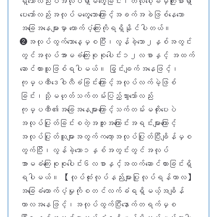
ရှိသော်လည်းပဲအလုပ်ရှာမတွေ့ခြင်း၊ဟဲလိုဝေါ့ခ်မှကြိုးစားရှာ
ပေးသော်လည်းအလုပ်မတွေ့သောကြောင့်အခက်အခဲဖြစ်နေသော
အခြေအနေများမှာ ထောက်ပံ့ကြေးကိုရရှိနိုင်ပါတယ်။
❷အလုပ်ထွက်သောနေ့မှစပြီး၊လွန်ခဲ့သော၂နှစ်အတွင်း
တွင်အလုပ်အာမခံကြေးစုစုပေါင်း၁၂လစာနှင့် အထက်
ဆောင်ထားသူဖြစ်ရပါမယ်။ ခြွင်းချက်အနေဖြင့်၊
ကုမ္ပဏီဒေဝါလီခံခြင်းကြောင့်အလုပ်လက်မဲ့ဖြစ်
ခြင်း၊သို့မဟုတ်သက်တမ်းပြည့်သွားသော်လည်း
ကုမ္ပဏီ၏အခြေအနေများကြောင့်သက်တမ်းမတိုးပေးပဲ
အလုပ်ပြုတ်ခြင်းစတဲ့အထူးအကြောင်းအရင်းများကြောင့်
အလုပ်ပြုတ်သူများအတွက်ကတော့အလုပ်ပြုတ်ပြီးချိန်မှစ
တွက်ပြီး၊လွန်ခဲ့သော၁နှစ်အတွင်းတွင်အလုပ်
အာမခံကြေးစုစုပေါင်း၆လစာနှင့်အထက်ဆောင်ထားခြင်းရှိ
ရပါမယ်။ 【လုပ်ထုံးလုပ်နည်းများပြုလုပ်ရန်ကာလ】
အခြေခံထောက်ပံ့မှုကိုစတင်လက်ခံရရှိမယ့်အချိန်
ကာလအနေဖြင့်၊အလုပ်ထွက်ပြီးနောက်တရက်မှစ