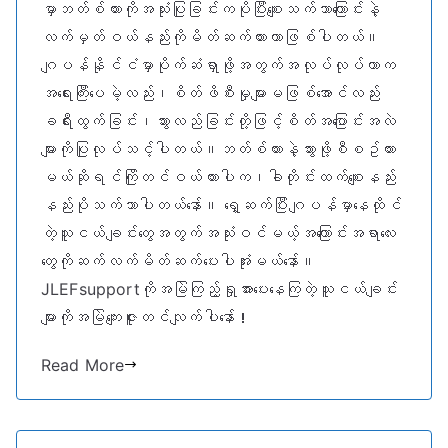
မှာဘတ်စ်ကားကိုအသုံးပြုခြင်းကပိုပြီးစျေးသက်သာကြောင်းနဲ့
လက်မှတ်ဝယ်နည်းကိုမိတ်ဆက်ထားတာဖြစ်ပါတယ်။
ဂျပန်နိုင်ငံမှာပိုက်ဆံရှာဖို့အတွက်အလုပ်လုပ်တာက
အရေးကြီးပေမဲ့လည်း၊စိတ်ဖိစီးမှုများမဖြစ်အောင်လည်း
ခရီးထွက်ခြင်း၊သွားလည်ခြင်းတို့ဖြင့်စိတ်အပြောင်းအလဲ
များကိုပြုလုပ်သင့်ပါတယ်။ဘတ်စ်ကားနဲ့သွားဖို့စီစဥ်ထား
မယ်ဆိုရင်ကြိုတင်ဝယ်ထားပါက၊ခါတိုင်းထက်စျေးနည်း
နည်းပိုသက်သာပါတယ်နော်။ ရှေ့ဆက်ပြီးဂျပန်မှာနေထိုင်
တဲ့သူငယ်ချင်းတွေအတွက်အသုံးဝင်မယ့်အကြောင်းအရာလေး
တွေကိုဆက်လက်မိတ်ဆက်ပေးပါအုံးမယ်နော်။
JLEFsupportကိုအမြဲကြည့်ရှုအားပေးနေကြတဲ့သူငယ်ချင်း
များကိုအမြဲကျေးဇူးတင်လျက်ပါနော်！
Read More