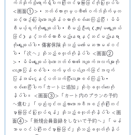
က်ဘ်ဆိုက်သို့ရောက်ရှိပါကကြိုတင်မှာကြားခြင်းကိုပြုလုပ်ပါ
＜画面①＞・ဘတ်စ်ကားကုမ္ပဏီ၏ဝက်ဘ်ဆိုက်မှတ
ဆင့်ယာဥ်ပြေးဆွဲ‌သောအချိန်ဇယားကိုစစ်ဆေးကြည့်ပြီး၊မိမိ
စီးမယ့်ရက်ကိုရွေးချယ်ပါ・စီးမည့်ဦးရေ（ကျား/မရွေးချယ်
ခြင်း）နှင့်ဘတ်စ်ကားစီးမည့်နေရာနှင့်ဆင်းမည့်နေရာ
ကိုရွေးချယ်ပါ・傷害保険ဆိုသည့်မတော်မဆအာမခံဝင်
ပါ・「次へ」ဆိုသည့်ခလုတ်ကိုနှိပ်ပါ ＜画面②
＞・မိမိရွေးချယ်ခဲ့သောဘတ်စ်ကား၏အချက်အလက်များကို
သေချာပြန်စစ်ပါ・လက်မှတ်ပယ်ဖျက်ခြင်းအတွက်
ပြန်အမ်းငွေနှင့်ပတ်သက်ပြီးသေချာစစ်ကြည့်ပါ・
စစ်ဆေးပြီးပါက「カートに追加」ဆိုတဲ့ခလုတ်လေးကို
နှိပ်ပါ။ ＜画面③＞「カート内のプランの予約
へ進む」「လှည်းတွင်းထည့်ထားသောအစီအစဥ်ကိုကြိုတင်
မှာကြားခြင်းပြုလုပ်ရန်」ဆိုသည့်ခလုတ်ကိုနှိပ်ပါ ＜画
面④＞「新規会員登録をしないで予約へ」「မန်
ဘာမဝင်ပဲကြိုတင်မှာကြားခြင်း」ဆိုသည့်ခလုတ်ကိုနှိပ်