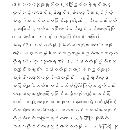
မ
နော်။တကယ်လို့များရုတ်တရက်ကြီးဖြစ်လာခဲ့ရင်ဘာတွေ
တည့်
လုပ်သင့်လဲ?ဆောင်ရန်ရှောင်ရန်လေးတွေသိထားရင်ကိုယ့်
ခြင်း
အတွက်အခက်အခဲမဖြစ်တော့ဘူးပေ့ါနော်။ ဒီနေ့ပန်းဝတ်
မှုံအကြောင်းနဲ့ပတ်သက်ပြီးဆောင်ရန်ရှောင်ရန်လေးတွေပြောပြ
ပေးမယ်နော်။ ・ပန်းဝတ်မှုံဖြစ်စေတဲ့အကြောင်း
အရင်း?・ပန်းဝတ်မှုံနဲ့ဓါတ်မတည့်တာဟာရောဂါတမျိုး
လား?・ပန်းဝတ်မှုံဓါတ်မတည့်တာမျိုးမဖြစ်အောင်ကာကွယ်
လို့ရလား?・ကုသလို့ကောရလား? １. ပန်းဝတ်မှုံဖြစ်စေတဲ့
အကြောင်းအရင်း? ပန်းဝတ်မှုံအလာဂျစ်အဖြစ်များဆုံး
အချိန်ကတော့ 3လပိုင်း~4လပိုင်း ၊နွေဦးရာသီတွေမှာ
အဖြစ်များပါတယ်။ပန်းဝတ်မှုံလို့ခေါ်ကြတဲ့အတွက်ပန်း
ကနေလာတဲ့အမှုံတွေကြောင့်ဖြစ်တာလို့လည်းတချို့ကထင်ကြ
တယ်။တချို့ကျတော့လည်း ဆာကူရာပန်းလေးတွေရဲ့ဝတ်မှုံကြောင့်
လို့လည်းပြောကြတယ်ပေါ့နော်။ တကယ့်ပန်းဝတ်မှုံအလာဂျစ်
ကိုဖြစ်စေတဲ့အကြောင်းရင်းကတော့ ・スギ花粉 လို့ခေါ်တဲ့
သစ်ကတိုးပင်ကနေလွင့်လာတဲ့ဝတ်မှုံ ・ヒノキ花粉 လို့