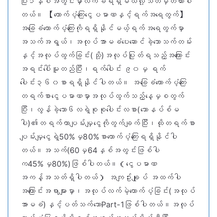
ပြီး၁နှစ်အတွင်းမှာလက်ခံရရှိမယ်လို့သတ်မှတ်ထားပါ
တယ်။ 【ထောက်ပံ့ကြေးငွေပမာဏနှင့်ရက်အရေတွက်】
အခြေခံထောက်ပံ့ကြေးကိုရရှိနိုင်မယ့်ရက်အရေတွက်မှာ
အသက်အရွယ်၊အလုပ်အာမခံပေးဆောင်ခဲ့သောသက်တမ်း
နှင့်အလုပ်ထွက်ခြင်း(သို့)အလုပ်ပြုတ်ရသည့်အကြောင်း
အရင်းပေါ်မူတည်ပြီး၊ရက်ပေါင်း ၉၀မှ ရက်
ပေါင်း၃၆၀စာရရှိနိုင်ပါတယ်။ အခြေခံထောက်ပံ့ကြေး
တရက်စာငွေပမာဏမှာအလုပ်ထွက်သည့်နေ့မှစတွက်
ပြီး၊လွန်ခဲ့သော၆လရဲ့စုစုပေါင်းလစာ(ဘောနပ်စ်မ
ပါ)၏တရက်တာပျမ်းမျှငွေကိုတွက်ချက်ပြီး၊ထိုတရက်စာ
ပျမ်းမျှငွေရဲ့50%မှ80%စာထောက်ပံ့ကြေးရရှိနိုင်ပါ
တယ်။အသက်(60မှ64နှစ်အတွင်းဖြစ်ပါ
က45%မှ80%)ဖြစ်ပါတယ်။（ငွေပမာဏ
အကန့်အသတ်ရှိပါတယ်） အကျဥ်းချုပ် အထက်ပါ
အကြောင်းအရာများမှာ၊အလုပ်လက်မဲ့ထောက်ပံ့ခြင်း(အလုပ်
အာမခံ)နှင့်ပတ်သက်သောPart-1ဖြစ်ပါတယ်။အလုပ်