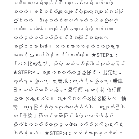
ခရီးဝေးတွေလည်းသွားနိုင်ပြီး၊စျေးနှုန်းလည်းသက်သာတဲ့
အတွက်၊ခရီးစရိတ်ချွေတာချင်တဲ့သူတွေအများဆုံးအသုံးပြု
ကြပါတယ်။ဒီနေ့ဘတ်စ်ကားလက်မှတ်ဝယ်နည်းလေးကို
ရှယ်ပေးမယ်နော်။တချိန်ချိန်သွားလည်လို့ဘတ်စ်ကား
လက်မှတ်ဝယ်မယ်ဆိုရင်ဒီအကြောင်းအရာလေးက
အသုံးဝင်မှာပါနော်။ ဘတ်စ်ကားလက်မှတ်ဝယ်ယူရာမှာ
အဆင့် ５ဆင့်ပဲလိုအပ်ပါတယ်နော်။ ★STEP１：
「バス比較なび」ဆိုတဲ့ အက်ပလီကိုဒေါင်းလုတ်ဆွဲခြင်း
★STEP２：အချက်အလက်လေးဖြည့်ခြင်း ・出発地：
ထွက်ခွာမည့်နေရာ・到着地：ရောက်ရှိမည့်နေရာ・乗車
日：ဘတ်စ်ကားစီးမည့်နေ့・昼行便 နေ့ကား (သို့) 夜行便
ညကား ကိုရွေးချယ်ပါ။ အချက်အလက်တွေဖြည့်ပြီးပါက「検
索」ရှာဖွေခြင်းဆိုတဲ့ခလုတ်လေးကိုနှိပ်ပါ။ ရွေးချယ်ပြီးပါ
က「予約」ကြိုတင်မှာကြားခြင်းဆိုတဲ့ခလုတ်ကိုနှိပ်
လိုက်ပါကဘတ်စ်ကားကုမ္ပဏီ၏ဝက်ဘ်ဆိုက်သို့ရောက်ရှိ
ပါလိမ့်မယ်။ ★STEP３：ဘတ်စ်ကားကုမ္ပဏီ၏ဝ