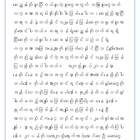
ဆေးညွှန်းကိုယူပြီးဝယ်ယူတဲ့သူတွေအတွက် တခြားသူတွေထက်
လက္ခဏာအရမ်းဆိုးဆိုးဝါးဝါးဖြစ်နေပါက၊ဆေးရုံသို့သွားပြီး
ဆရာဝန်နဲ့တတ်နိုင်သမျှမြန်မြန်ဆေးကုသမှုခံယူတာ
ပိုကောင်းပါတယ်။ဆရာဝန်ရဲ့ဆေးညွှန်းကိုလက်ခံရရှိ
ပြီးဆေးကိုဝယ်ယူပါ။ဆေးခန်းပြခြင်းသည်သင့်ရဲ့
လက္ခဏာအခြေအနေများကိုဆုံးဖြတ်ပေးနိုင်ပြီးသင့်လျော်သောဆေး
ကိုလည်းညွှန်းပေးနိုင်တဲ့အတွက်တတ်နိုင်သမျှမြန်မြန်
ပြသဖို့လိုအပ်ပါတယ်။ အကျဥ်းချုပ် ဂျပန်မှာ
နေထိုင်နေစဥ်ကာလအတွင်းမှာကိုယ်ခံအားကောင်းနေဖို့လိုပါ
တယ်နော်။ကိုယ်ခံအားကျဆင်းရင်တော့ပန်းဝတ်မှုံလေးတွေကို
အနိုင်ပေးသလိုဖြစ်နေမယ်နော်။ခုချိန်ထိပန်းဝတ်မှုံ
ဓါတ်မတည့်တာမျိုးမဖြစ်သေးလို့ဆိုပြီးပေါ့ဆမနေနဲ့နော်။
ရုတ်တရက်ဖြစ်နိုင်တာမျိုးလည်းဖြစ်လို့၊နွေဦး
ကာလ၃လပိုင်းကနေ၄လပိုင်းအတွင်း၊မျက်လုံးယားယံတာ
မျိုး၊နှာရည်ယိုတာမျိုးဖြစ်တတ်တဲ့အတွက်ဂရုစိုက်ကြပါ
နော်။ ဂျပန်ကိုသဘောကျလို့‌ရောက်လာတဲ့မောင်လေးညီမလေးတွေ