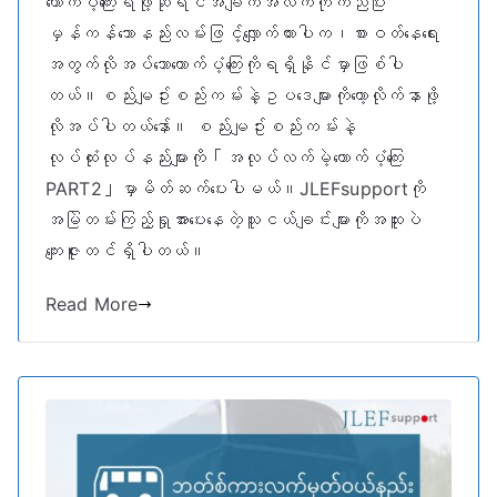
ထောက်ပံ့ကြေးရဖို့ဆိုရင်အချက်အလက်ကိုက်ညီပြီး
မှန်ကန်သောနည်းလမ်းဖြင့်လျှောက်ထားပါက၊စားဝတ်နေရေး
အတွက်လိုအပ်သောထောက်ပံ့ကြေးကိုရရှိနိုင်မှာဖြစ်ပါ
တယ်။စည်းမျဥ်းစည်းကမ်းနဲ့ဥပဒေများကိုတော့လိုက်နာဖို့
လိုအပ်ပါတယ်နော်။ စည်းမျဥ်းစည်းကမ်းနဲ့
လုပ်ထုံးလုပ်နည်းများကို「အလုပ်လက်မဲ့ထောက်ပံ့ကြေး
PART2」မှာမိတ်ဆက်ပေးပါမယ်။JLEFsupportကို
အမြဲတမ်းကြည့်ရှုအားပေးနေတဲ့သူငယ်ချင်းများကိုအထူးပဲ
ကျေးဇူးတင်ရှိပါတယ်။
Read More