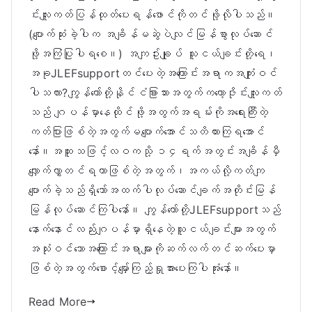
င်းလျူးကတ်ပြန်ထုတ်ပေးရန်ဖောင်ကိုတင်ဖို့လိုပါသည်။
(ပျောက်ဆုံးခဲ့ပါက အချိန်မဆွဲပဲလျင်မြန်စွာလုပ်ဆောင်
ဖို့အကြံပြုပါရစေ။) အကျဥ်းချုပ် သူငယ်ချင်းတို့ရေ၊
အခုJLEFsupportတင်ပေးတဲ့အကြောင်းအရာကအကျုံးဝင်
ပါသလား?ကျွန်တော်တို့နိုင်ငံခြားသားအတွက်ကတော့ဇိုင်းလျူးကတ်
သည် ဂျပန်မှာနေထိုင်ဖို့အတွက်အရမ်းကိုအရေးကြီးတဲ့
ကတ်ပြားဖြစ်တဲ့အတွက်မပျောက်အောင်သတိထားကြရအောင်
နော်။အထူးသဖြင့်လဝကသို့ ၁၄ရက်အတွင်းအချိန်မှီ
လျှောက်လွှာတင်ရတာဖြစ်တဲ့အတွက်၊အကယ်လို့ကတ်ကျ
ပျောက်ခဲ့သည်ရှိသော်အထက်ပါလုပ်ဆောင်ချက်အတိုင်းမြန်
မြန်လုပ်ဆောင်ကြပါနော်။ ကျွန်တော်တို့JLEFsupportသည်
နောက်နောင်လည်းဂျပန်မှာရှိနေတဲ့သူငယ်ချင်းများအတွက်
အသုံးဝင်သောအကြောင်းအရာများကိုဆက်လက်တင်ဆက်ပေးမှာ
ဖြစ်တဲ့အတွက်စောင့်မျှော်ကြည့်ရှုအားပေးကြပါအုံးနော်။
Read More