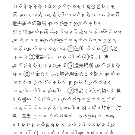
အိမ်နဲ့သွားခဲ့တဲ့အနီးတဝိုက်ကိုအရင်ရှာကြည့်ပါ။ရှာ
ကြည့်ပေမဲ့လည်းမတွေ့ရှိခဲ့ပါကအနီးဆုံးရဲ့စခန်းသို့သွားပြီး
遺失届や盗難届 ပျောက်ဆုံးကြောင်းကိုလျှောက်ခဲ့ပါ။
STEP2:ပျောက်ဆုံးကြောင်းလျှောက်လွှာမှာဖြည့်ရမည့်အကြောင်းအရာ
များ ရဲစခန်းမှာပျောက်ဆုံးကြောင်းစာရွက်ထပ်ရာမှာဖြည့်ရ
မည့်အချက်အလက်တွေကတော့ ①住所 လိပ်စာ ②氏名
နာမည် ③電話番号 ဖုန်းနံပါတ် ④遺失日時
ပျောက်ဆုံးခဲ့တဲ့ရက်နဲ့အချိန် ⑤遺失場所 ပျောက်ဆုံးခဲ့တဲ့
နေရာ ⑥お金なくした場合現金などを記入 ပျောက်ဆုံး
တဲ့အထဲမှာပိုက်ဆံပါခဲ့ပါက စုစုပေါင်းပိုက်ဆံနှင့်
အရွက်ရေကိုပါထည့်ရေးပါ။ ⑦物品（※入れ物、外見
から書いてください）ပျောက်ဆုံးသွားသည့်အိတ်ရဲ့ပုံစံ၊
အသွင်ပြင်စသည်တို့ကိုချရေးပါ။ 例えば：財布 紺
色 革製ဥပမာ ပိုက်ဆံအိတ် နက်ပြာရောင် သားရေ
※ဒီမှာအထူးသတိပြုရမှာက(ပိုက်ဆံအိတ်ထဲမှာဇိုင်းလျူး
ကတ်အပြင်) ခရတ်ဒစ်ကတ်ပါပျောက်ဆုံးခဲ့တယ်ဆို