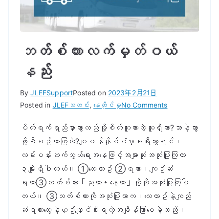
ဘတ်စ်ကားလက်မှတ်ဝယ်
နည်း
By
JLEFSupport
Posted on
2023年2月21日
on
Posted in
JLEFသတင်း
,
နေထိုင်မှု
No Comments
ဘတ်စ်ကား
ပိတ်ရက်ရှည်မှာသွားလည်ဖို့စိတ်ကူးထားတဲ့သူရှိလား?ဘာနဲ့သွား
လက်မှတ်
ဖို့စီစဥ်ထားကြလဲ?ဂျပန်နိုင်ငံမှာခရီးသွားရင်၊
ဝယ်
နည်း
လမ်းပန်းဆက်သွယ်ရေးအနေဖြင့်အများဆုံးအသုံးပြုကြတာ
၃မျိုးရှိပါတယ်။ ①လေယာဥ် ②ရထား၊ကျဥ်ဆံ
ရထား③ဘတ်စ်ကား「ညကား・နေ့ကား」တို့ကိုအသုံးပြုကြပါ
တယ်။ ③ဘတ်စ်ကားကိုအသုံးပြုတာက၊လေယာဥ်နဲ့ကျည်
ဆံရထားတွေနဲ့ယှဥ်လျှင်စီးရတဲ့အချိန်ကြာပေမဲ့လည်း၊