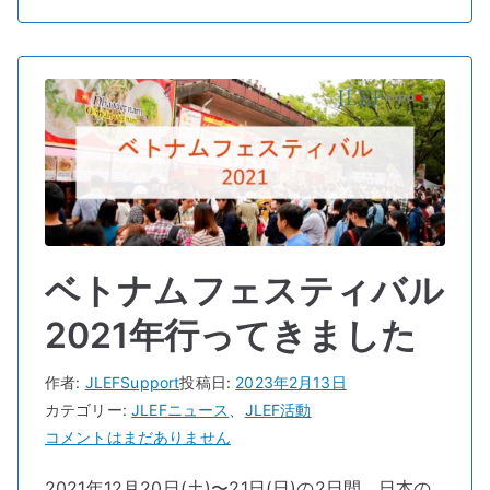
格
す
る
方
法
へ
の
ベトナムフェスティバル
2021年行ってきました
作者:
JLEFSupport
投稿日:
2023年2月13日
カテゴリー:
JLEFニュース
、
JLEF活動
ベ
コメントはまだありません
ト
2021年12月20日(土)〜21日(日)の2日間、日本の