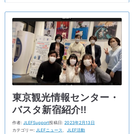
テ
ィ
バ
ル
【2022】
in
中
野
四
季
の
森
東京観光情報センター・
公
園
バスタ新宿紹介!!
へ
の
作者:
JLEFSupport
投稿日:
2023年2月13日
カテゴリー:
JLEFニュース
、
JLEF活動