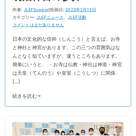
へ
の
作者:
JLEFSupport
投稿日:
2023年2月13日
カテゴリー:
JLEFニュース
、
JLEF活動
明
コメントはまだありません
治
日本の文化的な信仰（しんこう）と言えば、お寺
神
と神社と神宮があります。この三つの雰囲気はな
宮
の
んとなく似ていますが、違うところもあります。
参
簡単にいうと、 ・お寺は仏教・神社は神道・神宮
拝
は天皇（てんのう）や皇室（こうしつ）に関係
へ
[…]
の
続きを読む