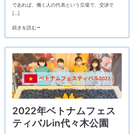
人
であれば、働く人の代表という立場で、交渉で
向
[…]
け
労
続きを読む
働
相
談
に
参
加
し
ま
し
た
へ
2022年ベトナムフェス
の
ティバルin代々木公園