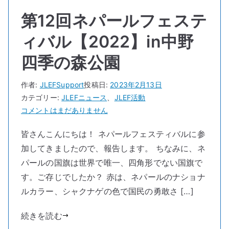
第12回ネパールフェステ
ィバル【2022】in中野
四季の森公園
作者:
JLEFSupport
投稿日:
2023年2月13日
カテゴリー:
JLEFニュース
、
JLEF活動
第
コメントはまだありません
12
皆さんこんにちは！ ネパールフェスティバルに参
回
加してきましたので、報告します。 ちなみに、ネ
ネ
パ
パールの国旗は世界で唯一、四角形でない国旗で
ー
す。ご存じでしたか？ 赤は、ネパールのナショナ
ル
ルカラー、シャクナゲの色で国民の勇敢さ […]
フ
ェ
続きを読む
ス