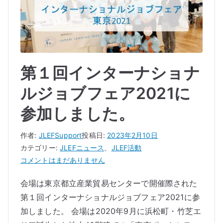
第１回インターナショナ
ルジョブフェア2021に
参加しました。
作者:
JLEFSupport
投稿日:
2023年2月10日
カテゴリー:
JLEFニュース
、
JLEF活動
第
コメントはまだありません
１
会場は東京都立産業貿易センターで開催際された
回
第１回インターナショナルジョブフェア2021に参
イ
ン
加しました。 会場は2020年9月に浜松町・竹芝エ
タ