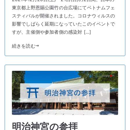
ナ
東京都上野恩賜公園竹の台広場にてベトナムフェ
ム
フ
スティバルが開催されました。コロナウィルスの
ェ
影響でしばらく延期になっていたこのイベントで
ス
すが、主催側や参加者側の感染対 […]
テ
ィ
続きを読む
バ
ル
2021
年
行
っ
て
き
ま
し
た
明治神宮の参拝