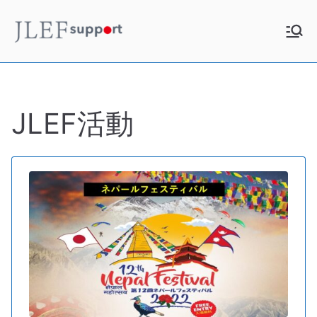
内
容
JLEF
お役立ち情報
を
ス
Support
キ
ッ
JLEF活動
プ