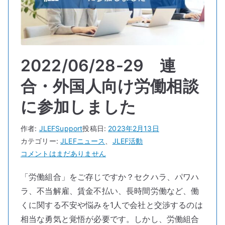
の
2022/06/28-29 連
合・外国人向け労働相談
に参加しました
作者:
JLEFSupport
投稿日:
2023年2月13日
カテゴリー:
JLEFニュース
、
JLEF活動
2022/06/28-
コメントはまだありません
29
「労働組合」をご存じですか？セクハラ、パワハ
連
ラ、不当解雇、賃金不払い、長時間労働など、働
合・
外
くに関する不安や悩みを1人で会社と交渉するのは
国
相当な勇気と覚悟が必要です。しかし、労働組合