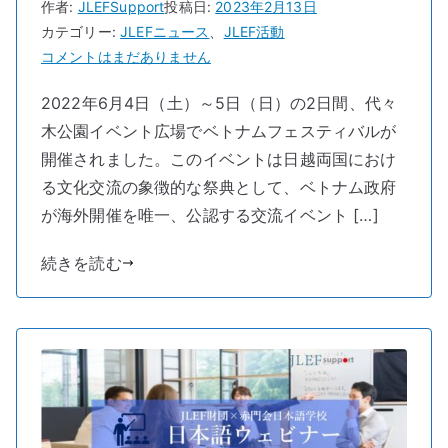
作者:
JLEFSupport
投稿日:
2023年2月13日
カテゴリー:
JLEFニュース
、
JLEF活動
2022
コメントはまだありません
年
2022年6月4日（土）～5日（日）の2日間、代々
ベ
木公園イベント広場でベトナムフェスティバルが
ト
ナ
開催されました。このイベントは日越両国におけ
ム
る文化交流の象徴的な祭典として、ベトナム政府
フ
が海外開催を唯一、公認する交流イベント […]
ェ
ス
続きを読む
テ
ィ
バ
ル
in
代々
木