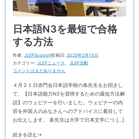
公
園
へ
の
日本語N3を最短で合格
する方法
作者:
JLEFSupport
投稿日:
2023年2月13日
カテゴリー:
JLEFニュース
、
JLEF活動
日
コメントはまだありません
本
４月２１日赤門会日本語学校の条先生をお招きし
語
て、【日本語能力N3を習得するための最短方法解
N3
を
説】のウェビナーを行いました。ウェビナーの内
最
容を外国人のみなさんへのアドバイスに着目して
短
お伝えします。 条先生は大学で日本文学につ […]
で
合
続きを読む