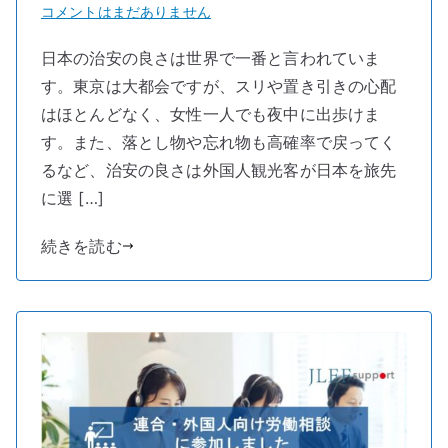
東
コメントはまだありません
京
日本の治安の良さは世界で一番と言われていま
観
す。東京は大都会ですが、スリや置き引きの心配
光
情
はほとんどなく、女性一人でも夜中に出歩けま
報
す。また、落とし物や忘れ物も高確率で戻ってく
セ
るなど、治安の良さは外国人観光客が日本を旅先
ン
に選 […]
タ
ー・
続きを読む
バ
ス
タ
新
宿
紹
介!!
へ