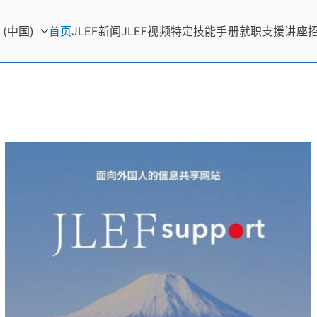
 (中国)
首页
JLEF新闻
JLEF视频
特定技能手册
就职支援讲座
upport