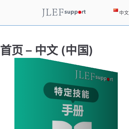
跳
转
中文
JLEF S
お役立ち情報
到
内
容
首页 – 中文 (中国)