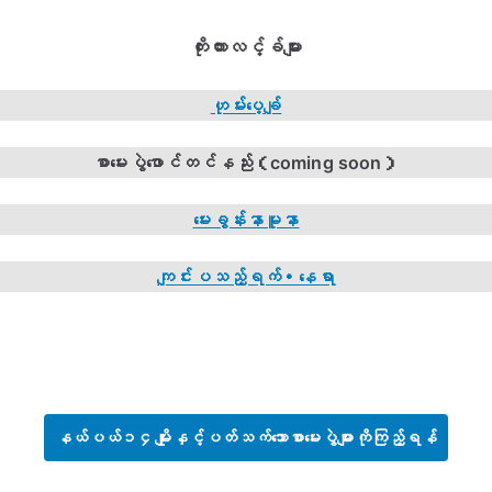
ကိုးကားလင့်ခ်များ
ဟုမ်းပေ့ချ်
စာမေးပွဲဖောင်တင်န
ည်း（coming soon）
မေးခွန်းနာမူနာ
ကျင်းပသည့်ရက်・နေရာ
နယ်ပယ်၁၄မျိုးနှင့်ပတ်သက်သောစာမေးပွဲများကိုကြည့်ရန်