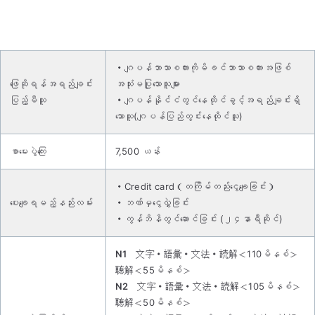
・ဂျပန်ဘာသာစကားကိုမိခင်ဘာသာစကားအဖြစ်
ဖြေဆိုရန်အရည်ချင်း
အသုံးမပြုသောသူများ
ပြည့်မီသူ
・ဂျပန်နိုင်ငံတွင်နေထိုင်ခွင့်အရည်ချင်းရှိ
သောသူ(ဂျပန်ပြည်တွင်းနေထိုင်သူ)
စာမေးပွဲကြေး
7,500 ယန်း
・Credit card（တကြိမ်တည်းငွေချေခြင်း）
ပေးချေရမည့်နည်းလမ်း
・ဘဏ်မှငွေလွှဲခြင်း
・ကွန်ဘိနိတွင်ဆောင်ခြင်း (၂၄နာရီဆိုင်)
N1
文字・語彙・文法・読解＜110မိနစ်＞
聴解＜55မိနစ်＞
N2
文字・語彙・文法・読解＜105မိနစ်＞
聴解＜50မိနစ်＞