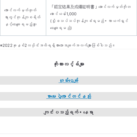
「認定結果及成績証明書」အောင်လက်မှတ်ကိုတ
အောင်လက်မှတ်ထုတ်
စောင်ယန်း1,000
ရာတွင်ကုန်ကျစရိတ်
(ပို့ခသပ်သပ်ကုန်ကျခံရမည်・ကာယကံရှင်
နှင့်ပေးချေရမည့်သူ
ပေးချေရမည်)
※2022ခုနှစ်2လပိုင်းအထိရရှိထားသောအချက်အလက်များဖြစ်ပါသည်။
ကိုးကားလင့်ခ်များ
ဟုမ်းပေ့ချ်
စာမေးပွဲဖောင်တင်နည်း
ကျင်းပသည့်ရက်・နေရာ