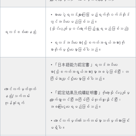
・စာမေးပွဲရလဒ်များကြေငြာမည့်ရက်ကိုဝက်ဘ်ဆိုဒ်
တွင်အသိပေးမည်ဖြစ်သည်။
(မိုင်ပေ့ချ်မှဝင်ရောက်ကြည့်ရှုရမည်ဖြစ်သည်)
ရလဒ်စစ်ဆေးနည်း
・ရလဒ်အသိပေးစာ(ပို့စကတ်အရွယ်အစား)ကို
စာတိုက်မှပို့ပေးမှာဖြစ်ပါသည်။
・「日本語能力認定書」ရလဒ်အသိပေး
စာ(ပို့စကတ်အရွယ်အစား)မှာအခမဲ့ဖြစ်ပြီး၊တ
ကြိမ်သာလျှင်ပို့ပေးမှာဖြစ်ပါသည်။
အောင်လက်မှတ်ထုတ်
・「認定結果及成績証明書」ကိုတော့မိုင်ပေ့ချ်မှ
နည်း/သက်တမ်း
လျှောက်လွှာတင်ပြီးအကြိမ်ကြိမ်ထုတ်ယူနိုင်ပြီး၊
ကုန်ဆုံးရက်
အခကြေးငွေပေးရမည်ဖြစ်သည်။
・အောင်လက်မှတ်၏သက်တမ်းမှာသတ်မှတ်ထားခြင်း
မရှိပါ။