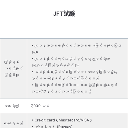
JFT試験
・ဂျပန်ဘာသာစကားကိုမိခင်ဘာသာစကားအဖြစ်အသုံးမပြုသော
သူများ
・ဂျပန်နိုင်ငံတွင်နေထိုင်ခွင့်အရည်ချင်းရှိသော
ဖြေဆိုရန်
သူ(ဂျပန်ပြည်တွင်းနေထိုင်သူ)
အရည်ချင်း
・အင်ဒိုနီးရှားနိုင်ငံသားဖြစ်ပါက၊စာမေးပွဲဖြေဆိုမည့်နေ့
ပြည့်မီသူ
တွင်အသက်18နှစ်နှင့်အထက်ဖြစ်ရမည်
・မြန်မာနိုင်ငံသားဖြစ်ပါက၊စာမေးပွဲဖြေဆိုမည့်နေတွင်
အသက်17နှစ်နှင့်အထက်ဖြစ်ရမည်
စာမေးပွဲကြေး
7,000 ယန်း
・Credit card（Mastercard/VISA）
ပေးချေရမည့်
・eウォレット (Paypay)