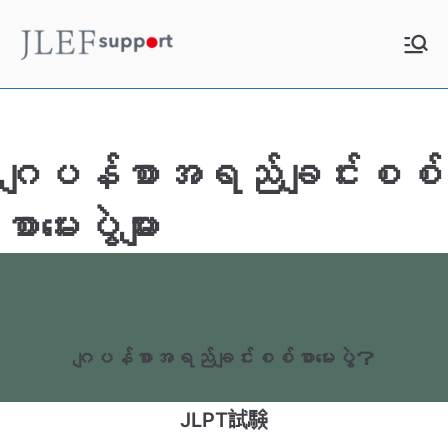
Skip
to
JLEF
お役立ち情報
content
Support
ဂျပန်စာအရည်ချင်းစစ်
စာမေးပွဲများ
ဂျပန်စာအရည်ချင်းစစ်စာမေးပွဲ？
JLPT試験