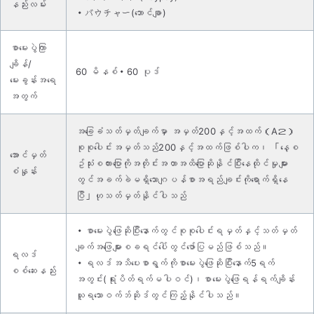
နည်းလမ်း
・バウチャー(ဘောင်ချာ)
စာမေးပွဲကြာ
ချိန်/
60 မိနစ်・60 ပုဒ်
မေးခွန်းအ‌ရေ
အတွက်
အခြေခံသတ်မှတ်ချက်မှာ အမှတ်200နှင့်အထက်（A２）
စုစုပေါင်းအမှတ်သည်200နှင့်အထက်ဖြစ်ပါက၊ 「နေ့စ
အောင်မှတ်
ဥ်သုံးစကားပြောကိုအတိုင်းအတာအထိပြောဆိုနိုင်ပြီးနေထိုင်မှုများ
စံနှုန်း
တွင်အခက်ခဲမရှိသောဂျပန်စာအရည်ချင်းကိုရောက်ရှိနေ
ပြီ」ဟုသတ်မှတ်နိုင်ပါသည်
・စာမေးပွဲဖြေဆိုပြီးနောက်တွင်စုစုပေါင်းရမှတ်နှင့်သတ်မှတ်
ချက်အဖြေများစခရင်ပေါ်တွင်ဖော်ပြမည်ဖြစ်သည်။
ရလဒ်
・ရလဒ်အသိပေးစာရွက်ကိုစာမေးပွဲဖြေဆိုပြီးနောက်5ရက်
စစ်ဆေးနည်း
အတွင်း(ရုံးပိတ်ရက်မပါဝင်)၊စာမေးပွဲဖြေရန်ရက်ချိန်း
ယူရသောဝက်ဘ်ဆိုဒ်တွင်ကြည့်နိုင်ပါသည်။