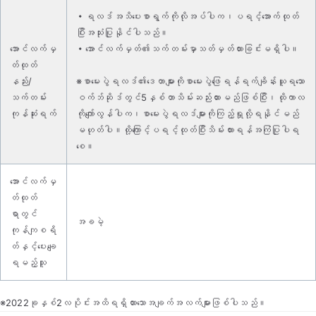
・ရလဒ်အသိပေးစာရွက်ကိုလိုအပ်ပါက၊ပရင့်အောက်ထုတ်
ပြီးအသုံးပြုနိုင်ပါသည်။
အောင်လက်မှ
・အောင်လက်မှတ်၏သက်တမ်းမှာသတ်မှတ်ထားခြင်းမရှိပါ။
တ်ထုတ်
နည်း/
※စာမေးပွဲရလဒ်၏‌ဒေတာများကိုစာမေးပွဲဖြေရန်ရက်ချိန်းယူရသော
သက်တမ်း
ဝက်ဘ်ဆိုဒ်တွင်5နှစ်တာသိမ်းဆည်းထားမည်ဖြစ်ပြီး၊ထိုကာလ
ကုန်ဆုံးရက်
ကိုကျော်လွန်ပါက၊စာမေးပွဲရလဒ်များကိုကြည့်ရှုလို့ရနိုင်မည်
မဟုတ်ပါ။ထို့ကြောင့်ပရင့်ထုတ်ပြီးသိမ်းထားရန်အကြံပြုပါရ
စေ။
အောင်လက်မှ
တ်ထုတ်
ရာတွင်
အခမဲ့
ကုန်ကျစရိ
တ်နှင့်ပေးချေ
ရမည့်သူ
※2022ခုနှစ်2လပိုင်းအထိရရှိထားသောအချက်အလက်များဖြစ်ပါသည်။